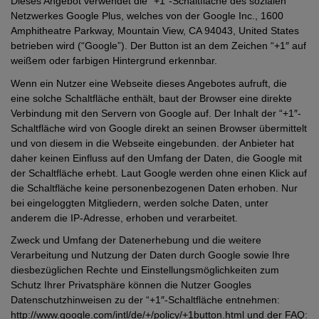
Dieses Angebot verwendet die “+1″-Schaltfläche des sozialen
Netzwerkes Google Plus, welches von der Google Inc., 1600
Amphitheatre Parkway, Mountain View, CA 94043, United States
betrieben wird (“Google”). Der Button ist an dem Zeichen “+1″ auf
weißem oder farbigen Hintergrund erkennbar.
Wenn ein Nutzer eine Webseite dieses Angebotes aufruft, die
eine solche Schaltfläche enthält, baut der Browser eine direkte
Verbindung mit den Servern von Google auf. Der Inhalt der “+1″-
Schaltfläche wird von Google direkt an seinen Browser übermittelt
und von diesem in die Webseite eingebunden. der Anbieter hat
daher keinen Einfluss auf den Umfang der Daten, die Google mit
der Schaltfläche erhebt. Laut Google werden ohne einen Klick auf
die Schaltfläche keine personenbezogenen Daten erhoben. Nur
bei eingeloggten Mitgliedern, werden solche Daten, unter
anderem die IP-Adresse, erhoben und verarbeitet.
Zweck und Umfang der Datenerhebung und die weitere
Verarbeitung und Nutzung der Daten durch Google sowie Ihre
diesbezüglichen Rechte und Einstellungsmöglichkeiten zum
Schutz Ihrer Privatsphäre können die Nutzer Googles
Datenschutzhinweisen zu der “+1″-Schaltfläche entnehmen:
http://www.google.com/intl/de/+/policy/+1button.html und der FAQ: