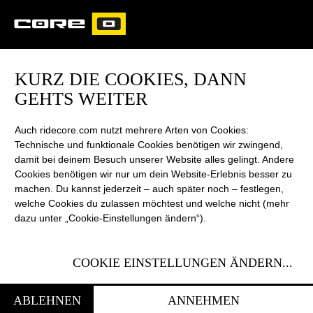
CORE
CARVED
KURZ DIE COOKIES, DANN
GEHTS WEITER
DATENSCHUTZERKL
Auch ridecore.com nutzt mehrere Arten von Cookies:
Technische und funktionale Cookies benötigen wir zwingend,
damit bei deinem Besuch unserer Website alles gelingt. Andere
Cookies benötigen wir nur um dein Website-Erlebnis besser zu
machen. Du kannst jederzeit – auch später noch – festlegen,
Der nachfolgende Text dient Ihrer Information über die von uns
welche Cookies du zulassen möchtest und welche nicht (mehr
vorgenommene Verarbeitung Ihrer personenbezogenen Daten im
dazu unter „Cookie-Einstellungen ändern“).
Rahmen unseres Internetangebots.
COOKIE EINSTELLUNGEN ÄNDERN
...
VERANTWORTLICHER
CORE Kiteboarding GmbH
ABLEHNEN
ANNEHMEN
Osterstrasse 47