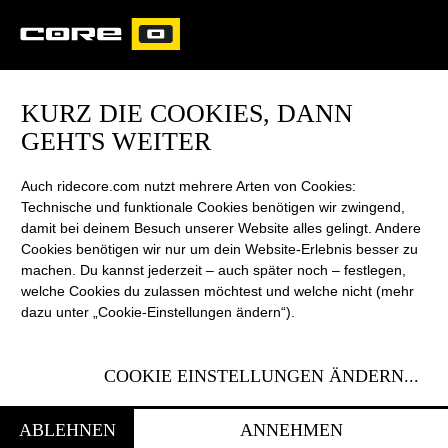
CORE
CARVED
KURZ DIE COOKIES, DANN
GEHTS WEITER
Auch ridecore.com nutzt mehrere Arten von Cookies:
Technische und funktionale Cookies benötigen wir zwingend,
damit bei deinem Besuch unserer Website alles gelingt. Andere
Cookies benötigen wir nur um dein Website-Erlebnis besser zu
machen. Du kannst jederzeit – auch später noch – festlegen,
welche Cookies du zulassen möchtest und welche nicht (mehr
dazu unter „Cookie-Einstellungen ändern“).
CORE
KITEBOARDING
COOKIE EINSTELLUNGEN ÄNDERN
...
ABLEHNEN
ANNEHMEN
CORE steht seit 2001 für Produkte, die neue