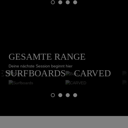
GESAMTE RANGE
P
KITES
BARS
Deine nächste Session beginnt hier
ES
SURFBOARDS
CARVED