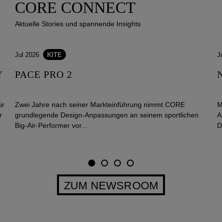
CORE CONNECT
Aktuelle Stories und spannende Insights
Jul 2026
KITE
J
Y
PACE PRO 2
ir
Zwei Jahre nach seiner Markteinführung nimmt CORE
M
r
grundlegende Design-Anpassungen an seinem sportlichen
A
Big-Air-Performer vor...
D
ZUM NEWSROOM