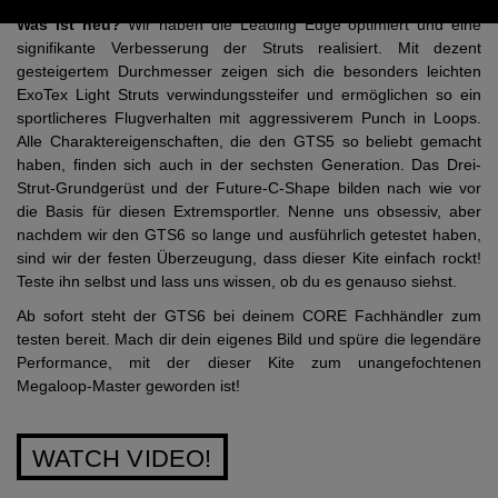
Was ist neu?
Wir haben die Leading Edge optimiert und eine
signifikante Verbesserung der Struts realisiert. Mit dezent
gesteigertem Durchmesser zeigen sich die besonders leichten
ExoTex Light Struts verwindungssteifer und ermöglichen so ein
sportlicheres Flugverhalten mit aggressiverem Punch in Loops.
Alle Charaktereigenschaften, die den GTS5 so beliebt gemacht
haben, finden sich auch in der sechsten Generation. Das Drei-
Strut-Grundgerüst und der Future-C-Shape bilden nach wie vor
die Basis für diesen Extremsportler. Nenne uns obsessiv, aber
nachdem wir den GTS6 so lange und ausführlich getestet haben,
sind wir der festen Überzeugung, dass dieser Kite einfach rockt!
Teste ihn selbst und lass uns wissen, ob du es genauso siehst.
Ab sofort steht der GTS6 bei deinem CORE Fachhändler zum
testen bereit. Mach dir dein eigenes Bild und spüre die legendäre
Performance, mit der dieser Kite zum unangefochtenen
Megaloop-Master geworden ist!
WATCH VIDEO!