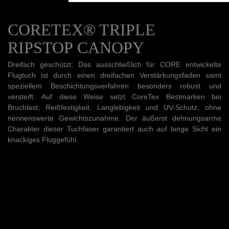
schneller und liftet explosiver.
CORETEX® TRIPLE
RIPSTOP CANOPY
FEEL THE RUSH
Dreifach geschützt: Das ausschließlich für CORE entwickelte
Flugtuch ist durch einen dreifachen Verstärkungsfaden samt
Neue Limits definieren, fernab der gewohnten Komfortzone!
speziellem Beschichtungsverfahren besonders robust und
Der brandneue GTS6 weckt das wilde Tier in dir. Belohne
versteift. Auf diese Weise setzt CoreTex Bestmarken bei
dich mit atemberaubenden Megaloops und vollendeter
Bruchlast, Reißfestigkeit, Langlebigkeit und UV-Schutz, ohne
Präzision made in Germany. Der GTS6.
nennenswerte Gewichtszunahme. Der äußerst dehnungsarme
Die beeindruckende Power des GTS ist unter Hardcore-Freestyle-
Charakter dieser Tuchfaser garantiert auch auf lange Sicht ein
Fans längst kein Geheimnis mehr. Immer wieder ist er
knackiges Fluggefühl.
Hauptdarsteller, wenn es um fette Megaloop-Sessions geht. Aber
auch seine kompensatorischen Fähigkeiten in böigen
Bedingungen sind eine Erwähnung wert. Absolute Profilstabilität
und eine lineare Kraftentwicklung prägen den Komfort des GTS
auf unvergesslichen Downwind-Trips, wobei der Kite stets bereit
ist, auf Abruf die Zähne zu fletschen. Driften und Drehen gehört
zu seinen leichtesten Aufgaben, weshalb er ebenso in der Welle
zum Spaßgaranten wird.